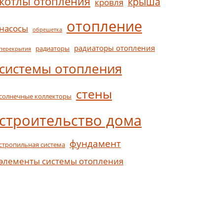
котлы отопления
крыша
кровля
отопление
насосы
обрешетка
радиаторы отопления
радиаторы
перекрытия
системы отопления
стены
солнечные коллекторы
строительство дома
фундамент
стропильная система
элементы системы отопления