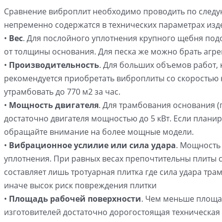
Сравнение виброплит необходимо проводить по след
непременно содержатся в технических параметрах изд
•
Вес
. Для послойного уплотнения крупного щебня подо
от толщины основания. Для песка же можно брать агре
•
Производительность
. Для больших объемов работ,
рекомендуется приобретать виброплиты со скоростью 
утрамбовать до 770 м2 за час.
•
Мощность двигателя
. Для трамбования основания (
достаточно двигателя мощностью до 5 кВт. Если планир
обращайте внимание на более мощные модели.
•
Вибрационное услилие или сила удара
. Мощность
уплотнения. При равных весах препочтительны плиты
составляет лишь тротуарная плитка где сила удара тр
иначе высок риск повреждения плитки
•
Площадь рабочей поверхности
. Чем меньше площа
изготовителей достаточно дорогостоящая техническая