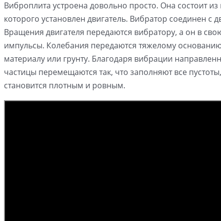
Виброплита устроена довольно просто. Она состоит из
которого установлен двигатель. Вибратор соединен с 
Вращения двигателя передаются вибратору, а он в сво
импульсы. Колебания передаются тяжелому основанию
материалу или грунту. Благодаря вибрации направленн
частицы перемещаются так, что заполняют все пустоты
становится плотным и ровным.