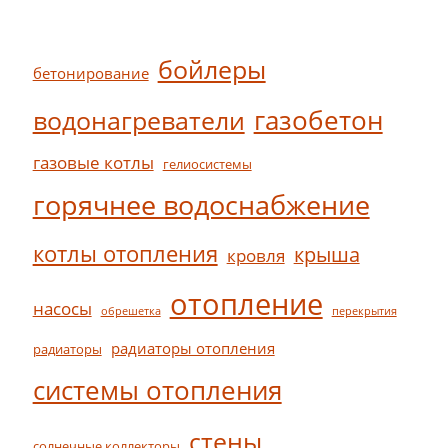
бойлеры
бетонирование
газобетон
водонагреватели
газовые котлы
гелиосистемы
горячнее водоснабжение
котлы отопления
крыша
кровля
отопление
насосы
обрешетка
перекрытия
радиаторы отопления
радиаторы
системы отопления
стены
солнечные коллекторы