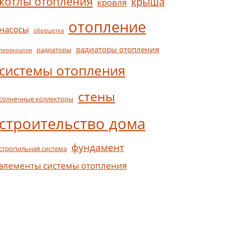
котлы отопления
крыша
кровля
отопление
насосы
обрешетка
радиаторы отопления
радиаторы
перекрытия
системы отопления
стены
солнечные коллекторы
строительство дома
фундамент
стропильная система
элементы системы отопления