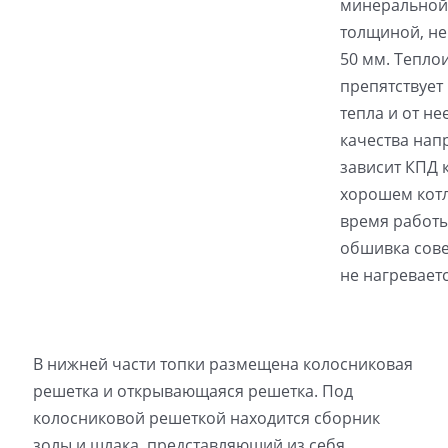
минеральной
толщиной, не
50 мм. Тепло
препятствует
тепла и от не
качества на
зависит КПД к
хорошем котл
время работ
обшивка сов
не нагреваетс
В нижней части топки размещена колосниковая
решетка и открывающаяся решетка. Под
колосниковой решеткой находится сборник
золы и шлака, представляющий из себя