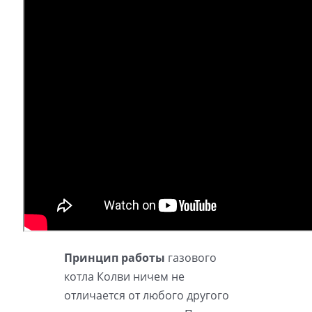
Принцип работы
газового
котла Колви ничем не
отличается от любого другого